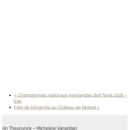
«
Championnats nationaux néerlandais d’art floral 2026 –
Ede
Fête de l’Amaryllis au Château de Beloeil
»
An Theunynck – Micheline Vansintjan