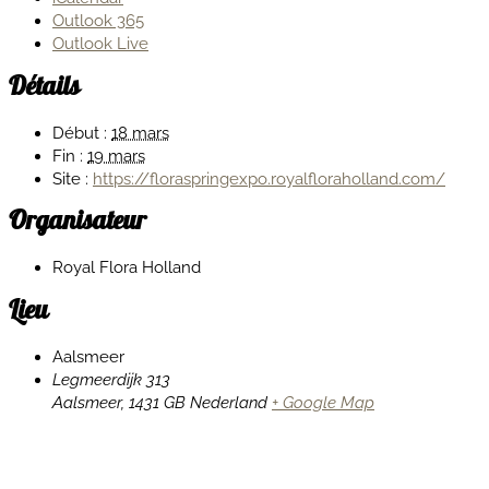
Outlook 365
Outlook Live
Détails
Début :
18 mars
Fin :
19 mars
Site :
https://floraspringexpo.royalfloraholland.com/
Organisateur
Royal Flora Holland
Lieu
Aalsmeer
Legmeerdijk 313
Aalsmeer
,
1431 GB
Nederland
+ Google Map